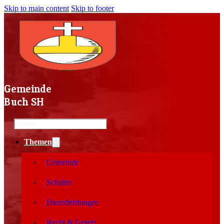
Skip to main content
Skip to footer
Gemeinde
Buch SH
Search
Themen
Gemeinde
Schalter
Dienstleistungen
Recht & Gesetz