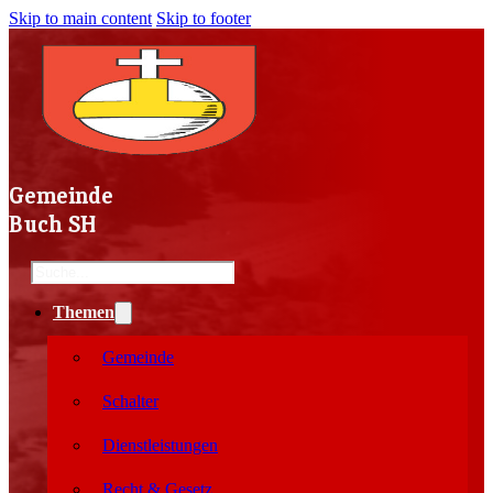
Skip to main content
Skip to footer
Gemeinde
Buch SH
Search
Themen
Gemeinde
Schalter
Dienstleistungen
Recht & Gesetz