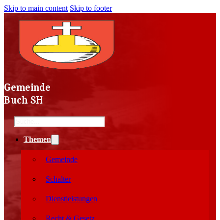
Skip to main content
Skip to footer
Gemeinde
Buch SH
Search
Themen
Gemeinde
Schalter
Dienstleistungen
Recht & Gesetz