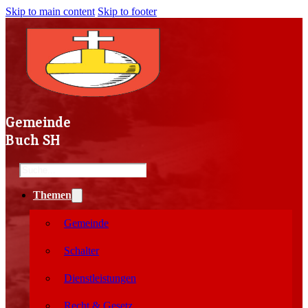
Skip to main content
Skip to footer
Gemeinde
Buch SH
Search
Themen
Gemeinde
Schalter
Dienstleistungen
Recht & Gesetz