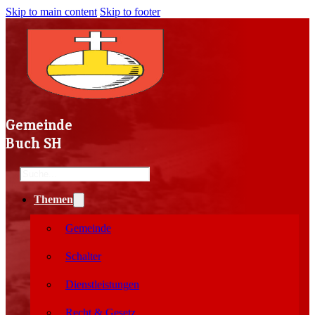
Skip to main content
Skip to footer
Gemeinde
Buch SH
Search
Themen
Gemeinde
Schalter
Dienstleistungen
Recht & Gesetz