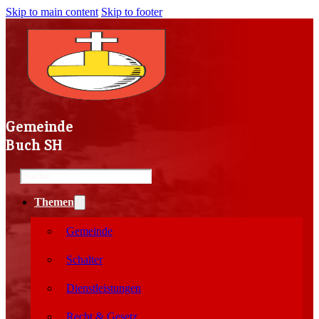
Skip to main content
Skip to footer
Gemeinde
Buch SH
Search
Themen
Gemeinde
Schalter
Dienstleistungen
Recht & Gesetz