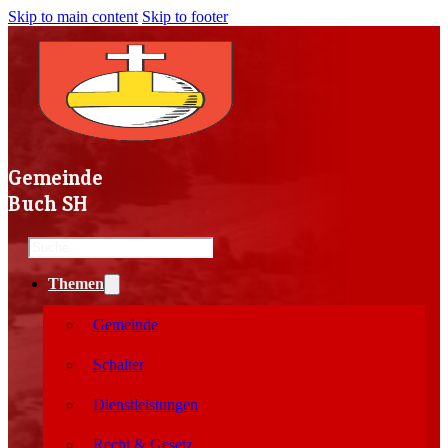
Skip to main content
Skip to footer
Gemeinde
Buch SH
Search
Themen
Gemeinde
Schalter
Dienstleistungen
Recht & Gesetz