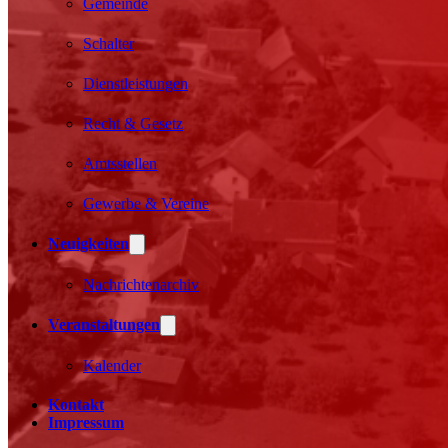
Gemeinde
Schalter
Dienstleistungen
Recht & Gesetz
Amtsstellen
Gewerbe & Vereine
Neuigkeiten
Nachrichtenarchiv
Veranstaltungen
Kalender
Kontakt
Impressum