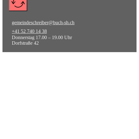
gemeindeschreiber@buch-sh.ch
+41 52 740 14 38
Donnerstag 17.00 – 19.00 Uhr
Dorfstraße 42