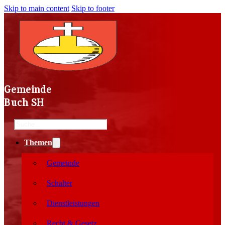
Skip to main content
Skip to footer
Gemeinde
Buch SH
Search
Themen
Gemeinde
Schalter
Dienstleistungen
Recht & Gesetz